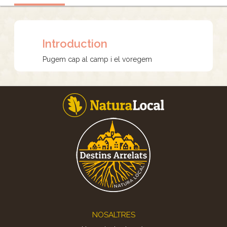
Introduction
Pugem cap al camp i el voregem
Footer
NOSALTRES