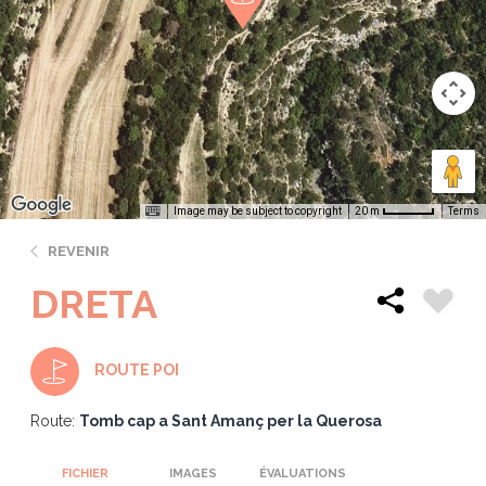
Image may be subject to copyright
Terms
20 m
REVENIR
DRETA
ROUTE POI
Route:
Tomb cap a Sant Amanç per la Querosa
FICHIER
IMAGES
ÉVALUATIONS