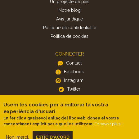
Un projecte de país
Notre blog
Avis juridique
Politique de confidentialité
Politica de cookies
CONNECTER
Contact
Facebook
Instagram
Twitter
Usem les cookies per a millorar la vostra
APP
experiència d'usuari
iOS
En fer clic a qualsevol enllaç del lloc web, doneu el vostre
En savoir plus
consentiment explícit per a que les utilitzem.
Android
Non, merci.
ESTIC D'ACORD