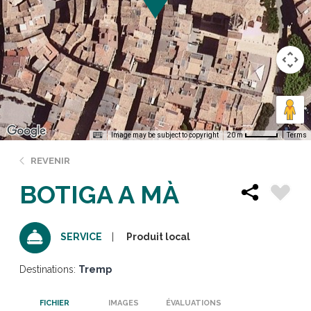
Image may be subject to copyright
Terms
20 m
REVENIR
BOTIGA A MÀ
Produit local
SERVICE
Destinations:
Tremp
FICHIER
IMAGES
ÉVALUATIONS