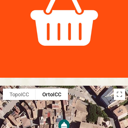
TopoICC
OrtoICC