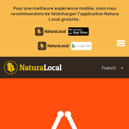
Aller
au
Pour une meilleure expérience mobile, nous vous
contenu
recommandons de télécharger l'application Natura
principal
Local gratuite.:
Apple
store
Google
Play
French
To
Main
navigation