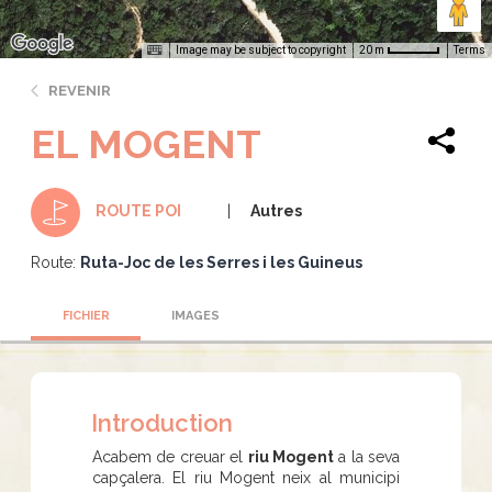
Image may be subject to copyright
Terms
20 m
REVENIR
EL MOGENT
Autres
ROUTE POI
Route:
Ruta-Joc de les Serres i les Guineus
FICHIER
IMAGES
Introduction
Acabem de creuar el
riu Mogent
a la seva
capçalera. El riu Mogent neix al municipi