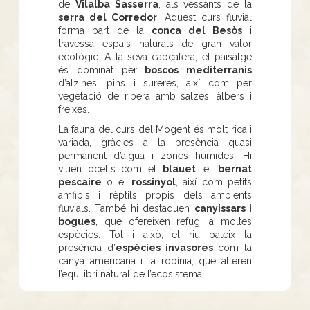
de
Vilalba Sasserra
, als vessants de la
serra del Corredor
. Aquest curs fluvial
forma part de la
conca del Besòs
i
travessa espais naturals de gran valor
ecològic. A la seva capçalera, el paisatge
és dominat per
boscos mediterranis
d’alzines, pins i sureres, així com per
vegetació de ribera amb salzes, àlbers i
freixes.
La fauna del curs del Mogent és molt rica i
variada, gràcies a la presència quasi
permanent d’aigua i zones humides. Hi
viuen ocells com el
blauet
, el
bernat
pescaire
o el
rossinyol
, així com petits
amfibis i rèptils propis dels ambients
fluvials. També hi destaquen
canyissars i
bogues
, que ofereixen refugi a moltes
espècies. Tot i això, el riu pateix la
presència d’
espècies invasores
com la
canya americana i la robínia, que alteren
l’equilibri natural de l’ecosistema.