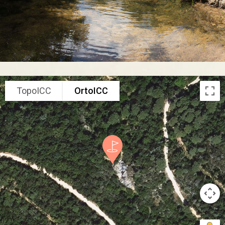
TopoICC
OrtoICC