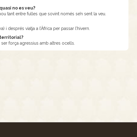
 quasi no es veu?
u tant entre fulles que sovint només se’n sent la veu.
) i després viatja a l’Àfrica per passar l’hivern.
territorial?
ser força agressius amb altres ocells.