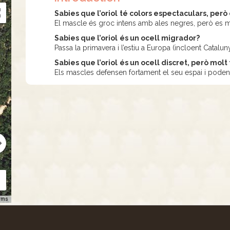
Sabies que l’oriol
té colors espectaculars, però
El mascle és groc intens amb ales negres, però es mo
Sabies que l’oriol
és un ocell migrador?
Passa la primavera i l’estiu a Europa (incloent Catalunya
Sabies que l’oriol
és un ocell discret, però molt 
Els mascles defensen fortament el seu espai i poden 
rms