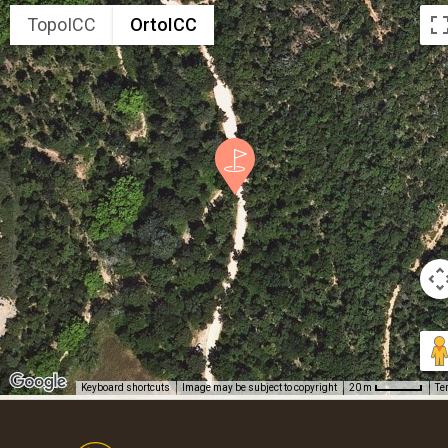
TopoICC
OrtoICC
Keyboard shortcuts
Image may be subject to copyright
Te
20 m
Footer