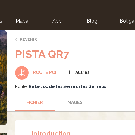
s
Mapa
App
Blog
Botiga
ion
REVENIR
PISTA QR7
Autres
ROUTE POI
Route:
Ruta-Joc de les Serres i les Guineus
FICHIER
IMAGES
Introduction