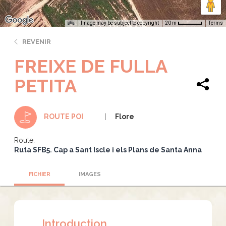
Image may be subject to copyright
Terms
20 m
REVENIR
FREIXE DE FULLA
PETITA
Flore
ROUTE POI
Route:
Ruta SFB5. Cap a Sant Iscle i els Plans de Santa Anna
FICHIER
IMAGES
Introduction