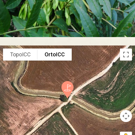
TopoICC
OrtoICC