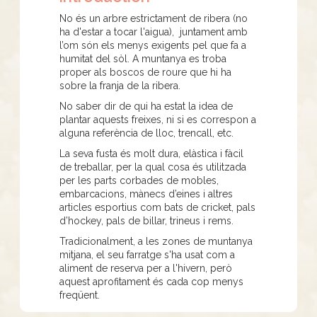
No és un arbre estrictament de ribera (no
ha d'estar a tocar l'aigua), juntament amb
l’om són els menys exigents pel que fa a
humitat del sòl. A muntanya es troba
proper als boscos de roure que hi ha
sobre la franja de la ribera.
No saber dir de qui ha estat la idea de
plantar aquests freixes, ni si es correspon a
alguna referència de lloc, trencall, etc.
La seva fusta és molt dura, elàstica i fàcil
de treballar, per la qual cosa és utilitzada
per les parts corbades de mobles,
embarcacions, mànecs d’eines i altres
articles esportius com bats de cricket, pals
d’hockey, pals de billar, trineus i rems.
Tradicionalment, a les zones de muntanya
mitjana, el seu farratge s'ha usat com a
aliment de reserva per a l'hivern, però
aquest aprofitament és cada cop menys
freqüent.