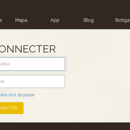
s
Mapa
App
Blog
Botiga
ion
CONNECTER
 votre mot de passe
NNECTER