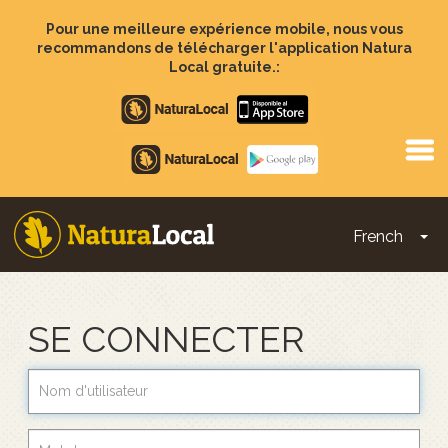
Aller
au
Pour une meilleure expérience mobile, nous vous
contenu
recommandons de télécharger l'application Natura
principal
Local gratuite.:
Apple
store
Google
Play
French
To
Main
navigation
SE CONNECTER