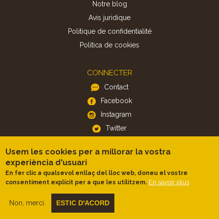
Notre blog
Avis juridique
Politique de confidentialité
Politica de cookies
CONNECTER
Contact
Facebook
Instagram
Twitter
Usem les cookies per a millorar la vostra
APP
experiència d'usuari
iOS
En fer clic a qualsevol enllaç del lloc web, doneu el vostre
En savoir plus
consentiment explícit per a que les utilitzem.
Android
Non, merci.
ESTIC D'ACORD