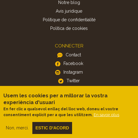
Notre blog
Avis juridique
Politique de confidentialité
Politica de cookies
CONNECTER
Contact
Facebook
Instagram
Twitter
Usem les cookies per a millorar la vostra
APP
experiència d'usuari
iOS
En fer clic a qualsevol enllaç del lloc web, doneu el vostre
En savoir plus
consentiment explícit per a que les utilitzem.
Android
Non, merci.
ESTIC D'ACORD