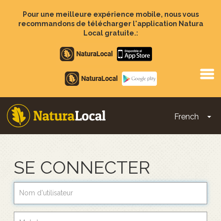
Aller
au
Pour une meilleure expérience mobile, nous vous
contenu
recommandons de télécharger l'application Natura
principal
Local gratuite.:
Apple
store
Google
Play
French
To
Main
navigation
SE CONNECTER