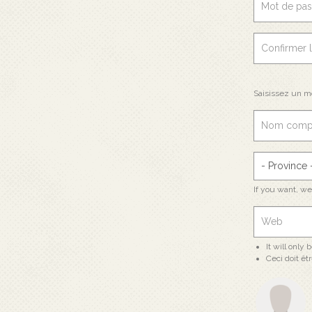
Saisissez un m
If you want, w
It will only
Ceci doit ê