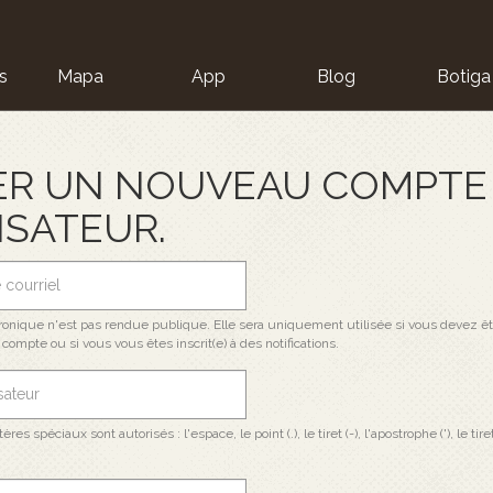
s
Mapa
App
Blog
Botiga
ion
ER UN NOUVEAU COMPTE
ISATEUR.
ronique n'est pas rendue publique. Elle sera uniquement utilisée si vous devez êt
compte ou si vous vous êtes inscrit(e) à des notifications.
res spéciaux sont autorisés : l'espace, le point (.), le tiret (-), l'apostrophe ('), le tiret