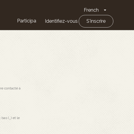
French
Toggle Drop
Participa
Identifiez-vous
S'inscrire
re contacté à
 bas (_) et le