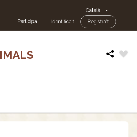
Català
Toggle Dropd
Participa
Identifica't
Registra't
IMALS