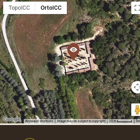
TopoICC
OrtoICC
Keyboard shortcuts
Image may be subject to copyright
Te
20 m
Footer