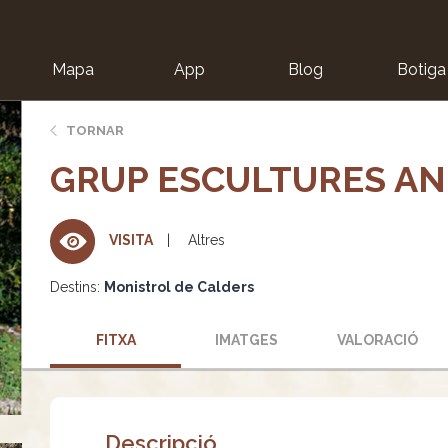
Mapa
App
Blog
Botiga
ion
TORNAR
GRUP ESCULTURES AN
Altres
VISITA
Destins:
Monistrol de Calders
FITXA
IMATGES
VALORACIÓ
Descripció