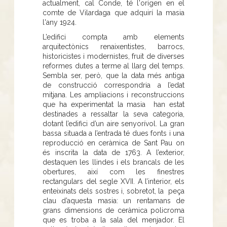
actualment, cal Conde, té l'origen en el
comte de Vilardaga que adquirí la masia
l'any 1924.
L’edifici compta amb elements
arquitectònics renaixentistes, barrocs,
historicistes i modernistes, fruit de diverses
reformes dutes a terme al llarg del temps.
Sembla ser, però, que la data més antiga
de construcció correspondria a l’edat
mitjana. Les ampliacions i reconstruccions
que ha experimentat la masia han estat
destinades a ressaltar la seva categoria,
dotant l’edifici d’un aire senyorívol. La gran
bassa situada a l’entrada té dues fonts i una
reproducció en ceràmica de Sant Pau on
és inscrita la data de 1763. A l’exterior,
destaquen les llindes i els brancals de les
obertures, així com les finestres
rectangulars del segle XVII. A l’interior, els
enteixinats dels sostres i, sobretot, la peça
clau d’aquesta masia: un rentamans de
grans dimensions de ceràmica policroma
que es troba a la sala del menjador. El