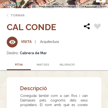
Image may be subject to copyright
Terms
20 m
TORNAR
CAL CONDE
Arquitectura
VISITA
Destins:
Cabrera de Mar
FITXA
IMATGES
VALORACIÓ
Descripció
Coneguda també com a can Ros i can
Dalmases pels cognoms dels seus
propietaris. El nom amb què es coneix