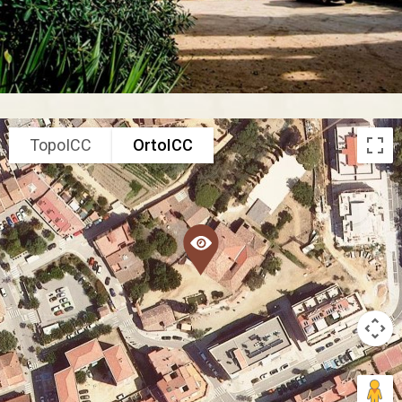
TopoICC
OrtoICC