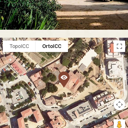
TopoICC
OrtoICC