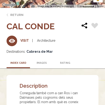
Image may be subject to copyright
Terms
20 m
RETURN
CAL CONDE
Architecture
VISIT
Destinations:
Cabrera de Mar
INDEX CARD
IMAGES
RATING
Description
Coneguda també com a can Ros i can
Dalmases pels cognoms dels seus
propietaris. El nom amb què es coneix