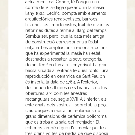
actualment, cal Conde, té l'origen en el
comte de Vilardaga que adquirí la masia
l'any 1924. L’edifici compta amb elements
arquitectònics renaixentistes, barrocs,
historicistes i modernistes, fruit de diverses
reformes dutes a terme al llarg del temps.
Sembla ser, però, que la data més antiga
de construcció correspondria a l’edat
mitjana. Les ampliacions i reconstruccions
que ha experimentat la masia han estat
destinades a ressaltar la seva categoria,
dotant l’edifici d’un aire senyorívol. La gran
bassa situada a l’entrada té dues fonts i una
reproducció en ceràmica de Sant Pau on
és inscrita la data de 1763. A l’exterior,
destaquen les llindes i els brancals de les
obertures, així com les finestres
rectangulars del segle XVII. A l’interior, els
enteixinats dels sostres i, sobretot, la peça
clau d’aquesta masia: un rentamans de
grans dimensions de ceràmica policroma
que es troba a la sala del menjador. El
celler és també digne d'esmentar per les
tres grans voltes de pedra de què disposa.