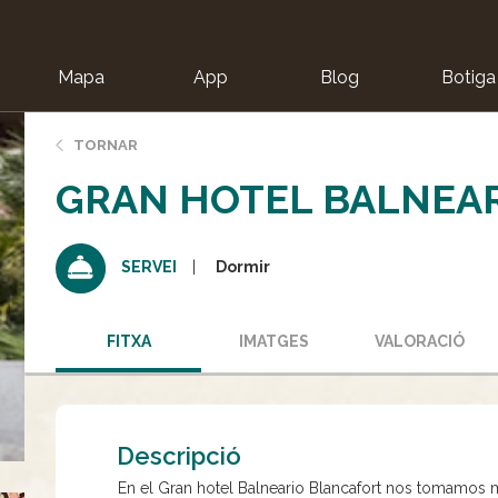
Mapa
App
Blog
Botiga
ion
TORNAR
GRAN HOTEL BALNEA
Dormir
SERVEI
FITXA
IMATGES
VALORACIÓ
Descripció
En el Gran hotel Balneario Blancafort nos tomamos