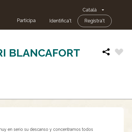
Català
Toggle Dropd
Participa
Identifica't
Registra't
RI BLANCAFORT
 muy en serio su descanso y concentramos todos