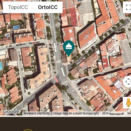
TopoICC
OrtoICC
Keyboard shortcuts
Image may be subject to copyright
Te
20 m
Footer