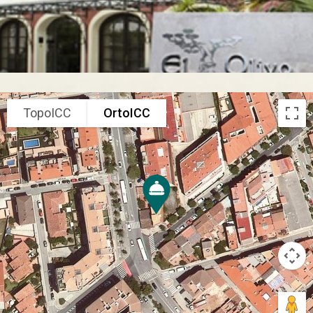
TopoICC
OrtoICC