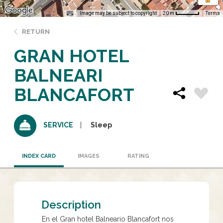
Image may be subject to copyright
Terms
20 m
RETURN
GRAN HOTEL
BALNEARI
BLANCAFORT
Sleep
SERVICE
INDEX CARD
IMAGES
RATING
Description
En el Gran hotel Balneario Blancafort nos