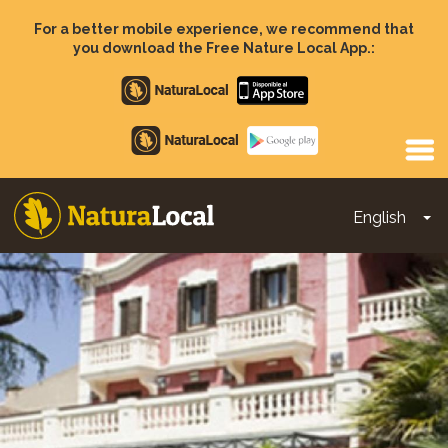
Skip
to
For a better mobile experience, we recommend that
main
you download the Free Nature Local App.:
content
Apple
store
Google
Play
English
To
Main
navigation