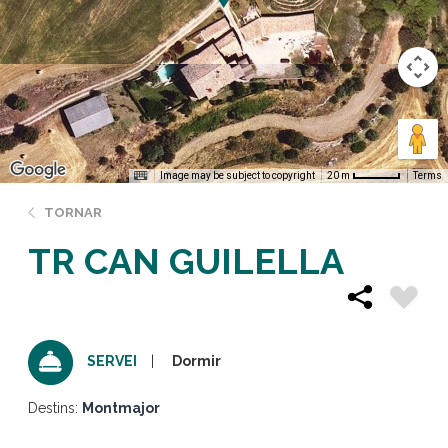
Image may be subject to copyright
Terms
20 m
TORNAR
TR CAN GUILELLA
Dormir
SERVEI
Destins:
Montmajor