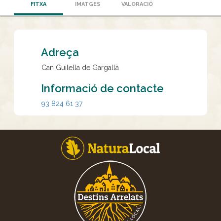
FITXA
IMATGES
VALORACIÓ
Adreça
Can Guilella de Gargallà
Informació de contacte
93 824 61 37