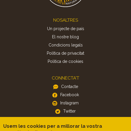
Footer
NOSALTRES
Un projecte de país
El nostre blog
Condicions legals
Política de privacitat
Politica de cookies
CONNECTA'T
Contacte
Facebook
Instagram
Twitter
Usem les cookies per a millorar la vostra
APP