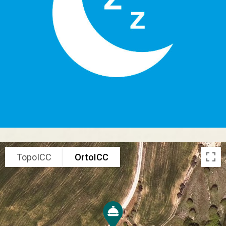
TopoICC
OrtoICC