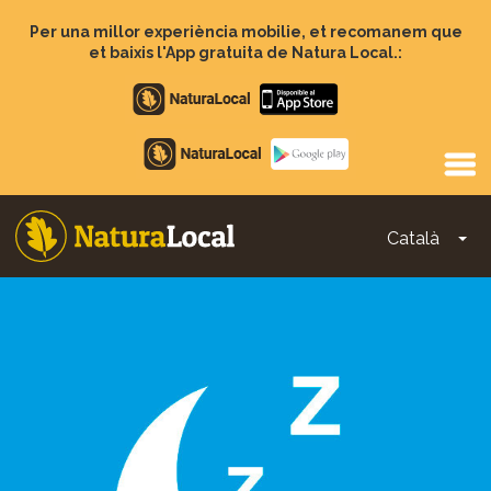
Vés
al
Per una millor experiència mobilie, et recomanem que
contingut
et baixis l'App gratuita de Natura Local.:
Apple
store
Google
Play
Català
To
Main
navigation