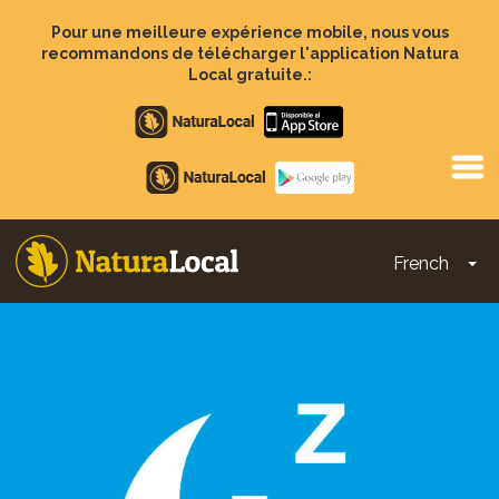
Aller
au
Pour une meilleure expérience mobile, nous vous
contenu
recommandons de télécharger l'application Natura
principal
Local gratuite.:
Apple
store
Google
Play
French
To
Main
navigation