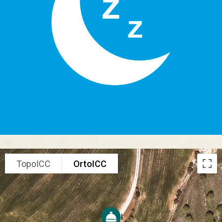
TopoICC
OrtoICC