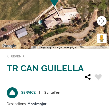
Image may be subject to copyright
Terms
20 m
REVENIR
TR CAN GUILELLA
Schlafen
SERVICE
Destinations:
Montmajor