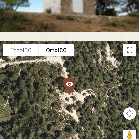
TopoICC
OrtoICC