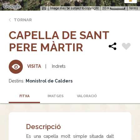
Image may be subject to copyright
Terms
20 m
TORNAR
CAPELLA DE SANT
PERE MÀRTIR
Indrets
VISITA
Destins:
Monistrol de Calders
FITXA
IMATGES
VALORACIÓ
Descripció
Es una capella molt simple situada dalt