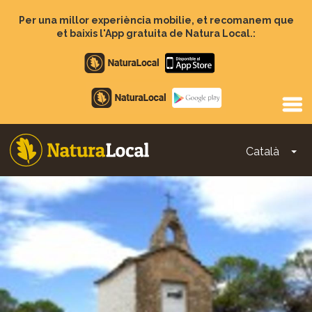
Vés
al
Per una millor experiència mobilie, et recomanem que
contingut
et baixis l'App gratuita de Natura Local.:
Apple
store
Google
Play
Català
To
Main
navigation