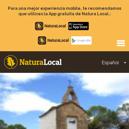
Pasar
al
Para una mejor experiencia mobile, te recomendamos
contenido
que utilices la App gratuita de Natura Local.:
principal
Apple
store
Google
Play
Español
T
Main
navigation