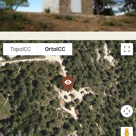
TopoICC
OrtoICC