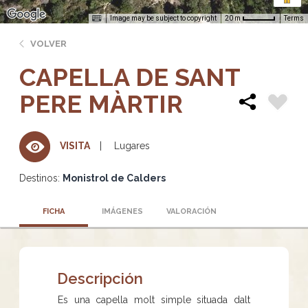
Image may be subject to copyright
Terms
20 m
VOLVER
CAPELLA DE SANT
PERE MÀRTIR
Lugares
VISITA
Destinos:
Monistrol de Calders
FICHA
IMÁGENES
VALORACIÓN
Descripción
Es una capella molt simple situada dalt