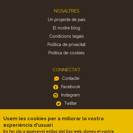
Footer
NOSALTRES
Un projecte de país
El nostre blog
Condicions legals
Política de privacitat
Politica de cookies
CONNECTA'T
Contacte
Facebook
Instagram
Twitter
Usem les cookies per a millorar la vostra
APP
experiència d'usuari
iOS
En fer clic a qualsevol enllaç del lloc web, doneu el vostre