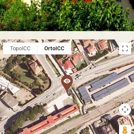
TopoICC
OrtoICC