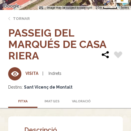
Image may be subject to copyright
Terms
20 m
TORNAR
PASSEIG DEL
MARQUÉS DE CASA
RIERA
Indrets
VISITA
Destins:
Sant Vicenç de Montalt
FITXA
IMATGES
VALORACIÓ
Descripció