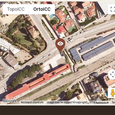
TopoICC
OrtoICC
Keyboard shortcuts
Image may be subject to copyright
Te
20 m