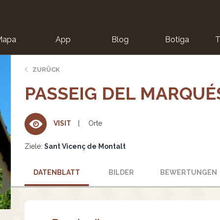
Mapa
App
Blog
Botiga
T
ZURÜCK
PASSEIG DEL MARQUÉS
Orte
VISIT
Ziele:
Sant Vicenç de Montalt
DATENBLATT
BILDER
BEWERTUNGEN