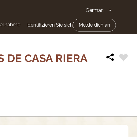
German
Dropdown-Li
eilnahme
Identifizieren Sie sich
Melde dich an
 DE CASA RIERA