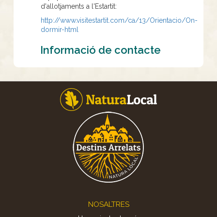
d'allotjaments a l'Estartit:
http://www.visitestartit.com/ca/13/Orientacio/On-
dormir-html
Informació de contacte
Footer
NOSALTRES