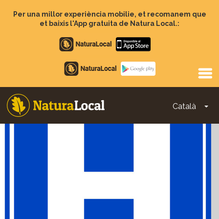
Vés
al
Per una millor experiència mobilie, et recomanem que
contingut
et baixis l'App gratuita de Natura Local.:
Apple
store
Google
Play
Català
To
Main
navigation