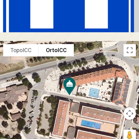
TopoICC
OrtoICC