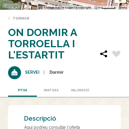
Image may be subject to copyright
Terms
20 m
TORNAR
ON DORMIR A
TORROELLA I
L'ESTARTIT
Dormir
SERVEI
FITXA
IMATGES
VALORACIÓ
Descripció
Aquí podreu consultar l'oferta