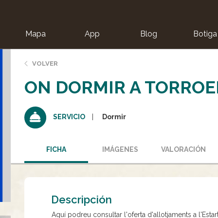
Mapa
App
Blog
Botiga
ion
VOLVER
ON DORMIR A TORROEL
Dormir
SERVICIO
FICHA
IMÁGENES
VALORACIÓN
Descripción
Aquí podreu consultar l'oferta d'allotjaments a l'Estart