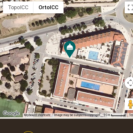
TopoICC
OrtoICC
Keyboard shortcuts
Image may be subject to copyright
Te
20 m
Footer