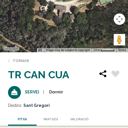
Image may be subject to copyright
Terms
20 m
TORNAR
TR CAN CUA
Dormir
SERVEI
Destins:
Sant Gregori
FITXA
IMATGES
VALORACIÓ