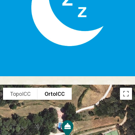
TopoICC
OrtoICC