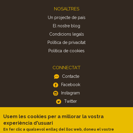
Footer
NOSALTRES
Un projecte de país
El nostre blog
Condicions legals
Política de privacitat
Politica de cookies
CONNECTA'T
Contacte
Facebook
Instagram
Twitter
Usem les cookies per a millorar la vostra
APP
experiència d'usuari
iOS
En fer clic a qualsevol enllaç del lloc web, doneu el vostre