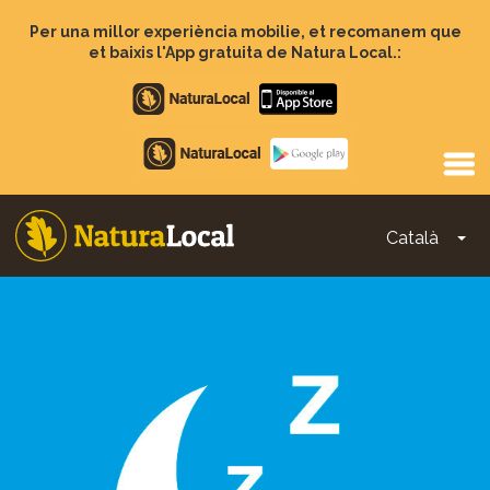
Vés
al
Per una millor experiència mobilie, et recomanem que
contingut
et baixis l'App gratuita de Natura Local.:
Apple
store
Google
Play
Català
To
Main
navigation