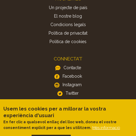
Un projecte de país
El nostre blog
Condicions legals
Política de privacitat
Politica de cookies
CONNECTA'T
Contacte
Facebook
Instagram
Twitter
Usem les cookies per a millorar la vostra
APP
experiència d'usuari
iOS
En fer clic a qualsevol enllaç del lloc web, doneu el vostre
Android
Més informació
consentiment explícit per a que les utilitzem.