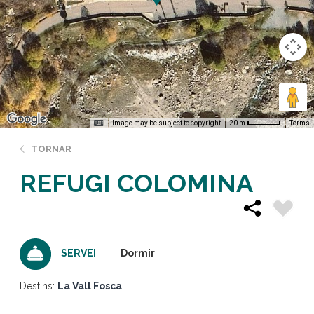
Image may be subject to copyright
Terms
20 m
TORNAR
REFUGI COLOMINA
Dormir
SERVEI
Destins:
La Vall Fosca