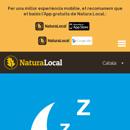
Vés
al
Per una millor experiència mobilie, et recomanem que
contingut
et baixis l'App gratuita de Natura Local.:
Apple
store
Google
Play
Català
To
Main
navigation