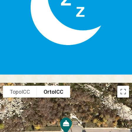
TopoICC
OrtoICC