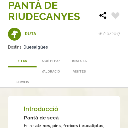
PANTÀ DE
RIUDECANYES
16/10/2017
RUTA
Destins:
Duesaigües
FITXA
QUÈ HI HA?
IMATGES
VALORACIÓ
VISITES
SERVEIS
Introducció
Pantà de secà
Entre
alzines, pins, freixes i eucaliptus
,