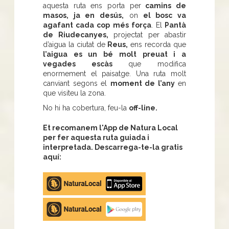
aquesta ruta ens porta per
camins de
masos, ja en desús,
on
el bosc va
agafant cada cop més força
. El
Pantà
de Riudecanyes,
projectat per abastir
d’aigua la ciutat de
Reus,
ens recorda que
l’aigua es un bé molt preuat i a
vegades escàs
que modifica
enormement el paisatge. Una ruta molt
canviant segons el
moment de l’any
en
que visiteu la zona.
No hi ha cobertura, feu-la
off-line.
Et recomanem l'App de Natura Local
per fer aquesta ruta guiada i
interpretada. Descarrega-te-la gratis
aquí:
Apple
store
Google
Play