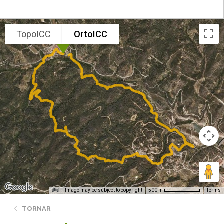
TopoICC
OrtoICC
Image may be subject to copyright
Terms
500 m
TORNAR