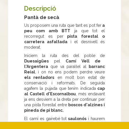
Descripció
Pantà de secà
Us proposem una ruta que tant es pot fer
a
peu com amb BTT
ja que tot el
recorregut es per
pista forestal o
carretera asfaltada
i el desnivell és
moderat.
Iniciem la ruta des del poble de
Duesaigües
pel
Camí Vell de
l'Argentera
que va paral·lel al
barranc
Reial
, i on no ens podem perdre veure
els rentadors
en molt bon estat de
conservació i reformats. De seguida
agafem la pujada que tenim indicada
cap
al Castell d'Escornalbou
, més endavant
ja ens desviem a la dreta per continuar per
una pista forestal entre
boscos d'alzines i
pineda de pi blanc.
El camí es gairebé tot
saulonós
i haurem
d'anar en compte si anem en bicicleta, ja