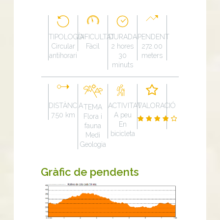
TIPOLOGÍA
DIFICULTAT
DURADA
PENDENT
Circular
Fàcil
2 hores
272.00
antihorari
30
meters
minuts
DISTÀNCIA
ACTIVITAT
VALORACIÓ
TEMA
7.50 km
A peu
Flora i
En
fauna
bicicleta
Medi
Geologia
Gràfic de pendents