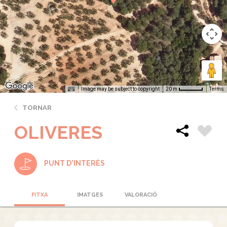
Image may be subject to copyright
Terms
20 m
TORNAR
OLIVERES
PUNT D'INTERÈS
FITXA
IMATGES
VALORACIÓ