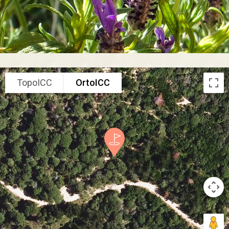
TopoICC
OrtoICC