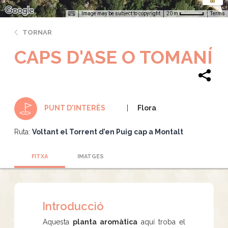
Image may be subject to copyright
Terms
20 m
TORNAR
CAPS D'ASE O TOMANÍ
Flora
PUNT D'INTERÈS
Ruta:
Voltant el Torrent d’en Puig cap a Montalt
FITXA
IMATGES
Introducció
Aquesta
planta aromàtica
aquí troba el