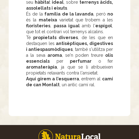
seu
hàbita
t
ideal
, sobre
terrenys àcids,
assolellats i eixuts
.
És de la
família de la lavanda
, però
no
és la
mateixa
varietat que trobem a les
floristeries
,
passa igual
amb l'
espígol
,
que tot el contrari vol terrenys alcalins.
Té
propietats diverses
, de les que en
destaquen les
antisèptiques, digestives
i antiespasmòdiques
, també s'utilitza per
a la seva
aroma
, se'n poden treure
olis
essencials
per
perfumar
o fer
aromateràpia
, ja que se li atribueixen
propietats relaxants contra l'ansietat.
Aquí girem a l’esquerra
, entrem al
camí
de can Montalt
, un antic camí ral.