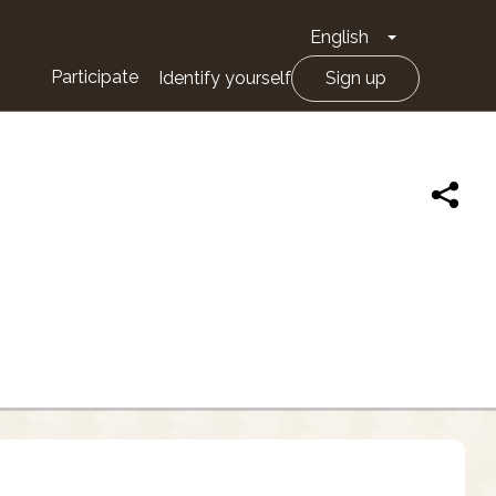
English
Toggle Drop
Participate
Identify yourself
Sign up