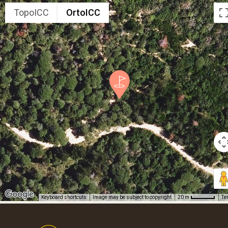
TopoICC
OrtoICC
Keyboard shortcuts
Image may be subject to copyright
Te
20 m
Footer