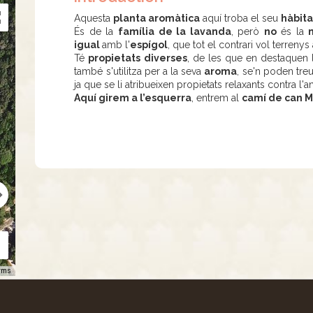
Aquesta
planta aromàtica
aquí troba el seu
hàbit
És de la
família de la lavanda
, però
no
és la
igual
amb l'
espígol
, que tot el contrari vol terrenys 
Té
propietats diverses
, de les que en destaquen
també s'utilitza per a la seva
aroma
, se'n poden tre
ja que se li atribueixen propietats relaxants contra l'an
Aquí girem a l’esquerra
, entrem al
camí de can M
rms