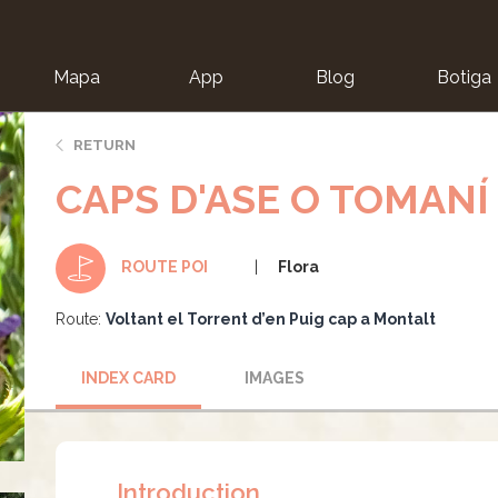
Mapa
App
Blog
Botiga
ion
RETURN
CAPS D'ASE O TOMANÍ
Flora
ROUTE POI
Route:
Voltant el Torrent d’en Puig cap a Montalt
INDEX CARD
IMAGES
Introduction