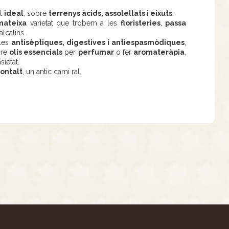
a
t
ideal
, sobre
terrenys àcids, assolellats i eixuts
.
mateixa
varietat que trobem a les
floristeries
,
passa
alcalins.
 les
antisèptiques, digestives i antiespasmòdiques
,
ure
olis essencials
per
perfumar
o fer
aromateràpia
,
sietat.
ontalt
, un antic camí ral.