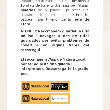
Recorrerem diferents ambients;
ombrívols
fondals
de torrents dominats per l’alzinar,
pinedes
de pi pinyer, pi blanc i pi
pinastre, i tornarem al punt d’inici tot
passejant per l’interior de la
riera de
Clarà.
ATENCIÓ: Recomanem guardar la ruta
off-line i navegar-la des de rutes
guardades per evitar problemes de
cobertura en alguns trams del
recorregut.
Et recomanem l'App de Natura Local
per fer aquesta ruta guiada i
interpretada. Descarrega-te-la gratis
aquí:
Apple
store
Google
Play