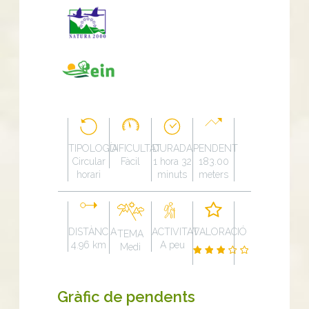
TIPOLOGÍA
DIFICULTAT
DURADA
PENDENT
Circular
Fàcil
1 hora 32
183.00
horari
minuts
meters
DISTÀNCIA
ACTIVITAT
VALORACIÓ
TEMA
4.96 km
A peu
Medi
Gràfic de pendents