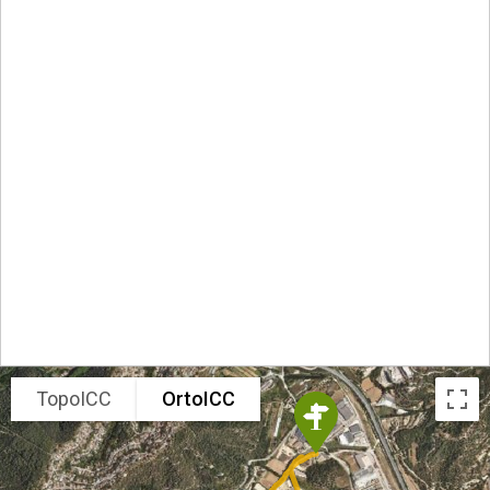
TopoICC
OrtoICC