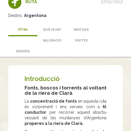
27/02/2017
RUTA
Destins:
Argentona
FITXA
QUÈ HI HA?
IMATGES
VALORACIÓ
VISITES
SERVEIS
Introducció
Fonts, boscos i torrents al voltant
de la riera de Clarà
La
concentració de fonts
en aquesta ruta
és sorprenent i ens serveix com a
fil
conductor
per recórrer aquest atractiu
vessant de les muntanyes d’Argentona
properes a la riera de Clarà.