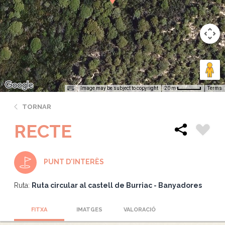
Image may be subject to copyright
Terms
20 m
TORNAR
RECTE
PUNT D'INTERÈS
Ruta:
Ruta circular al castell de Burriac - Banyadores
FITXA
IMATGES
VALORACIÓ