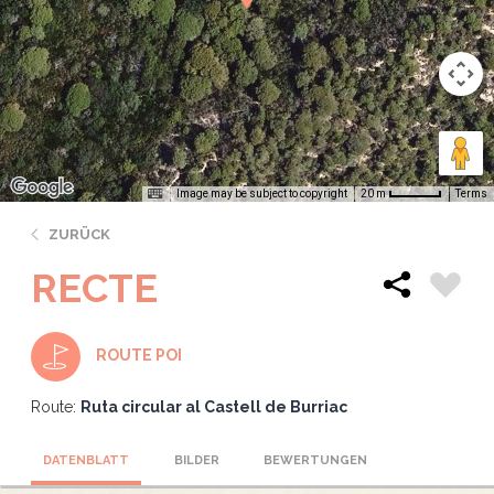
Image may be subject to copyright
Terms
20 m
ZURÜCK
RECTE
ROUTE POI
Route:
Ruta circular al Castell de Burriac
DATENBLATT
BILDER
BEWERTUNGEN