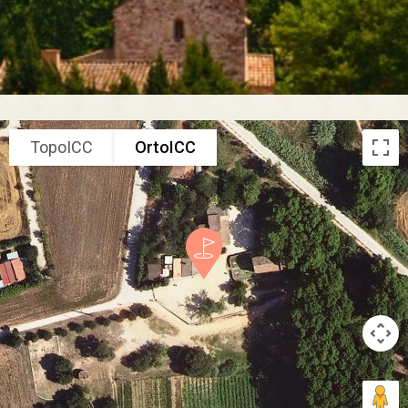
TopoICC
OrtoICC