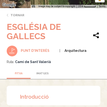
Image may be subject to copyright
Terms
20 m
TORNAR
ESGLÉSIA DE
GALLECS
Arquitectura
PUNT D'INTERÈS
Ruta:
Camí de Sant Valerià
FITXA
IMATGES
Introducció