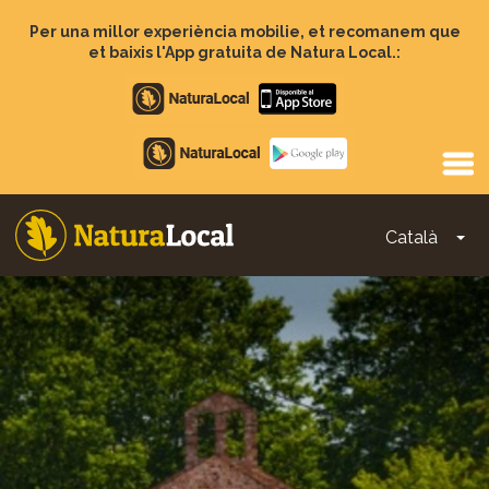
Vés
al
Per una millor experiència mobilie, et recomanem que
contingut
et baixis l'App gratuita de Natura Local.:
Apple
store
Google
Play
Català
To
Main
navigation