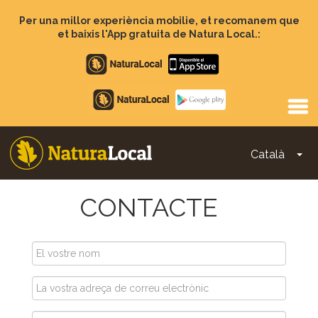
Vés
al
Per una millor experiència mobilie, et recomanem que
contingut
et baixis l'App gratuita de Natura Local.:
Apple
store
Google
Play
Català
To
Main
navigation
CONTACTE