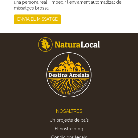
una persona real i impedir l'enviament automatitzat de
missatges brossa.
ENVIA EL MISSATGE
Footer
NOSALTRES
Un projecte de país
El nostre blog
Condicions legals