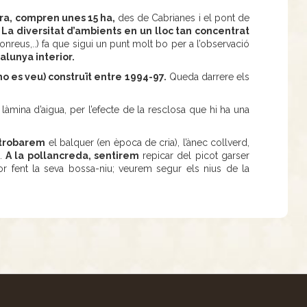
ra, compren unes 15 ha,
des de Cabrianes i el pont de
La diversitat d’ambients en un lloc tan concentrat
onreus,..) fa que sigui un punt molt bo per a l’observació
alunya interior.
no es veu) construït entre 1994-97.
Queda darrere els
àmina d’aigua, per l’efecte de la resclosa que hi ha una
i trobarem
el balquer (en època de cria), l’ànec collverd,
s.
A la pollancreda, sentirem
repicar del picot garser
idor fent la seva bossa-niu; veurem segur els nius de la