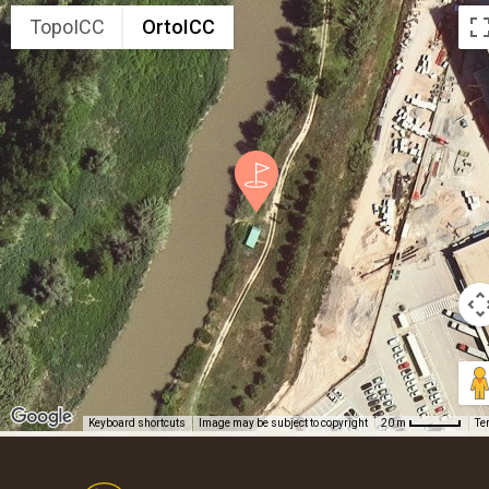
TopoICC
OrtoICC
Keyboard shortcuts
Image may be subject to copyright
Te
20 m
Footer