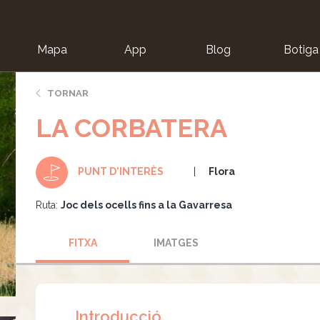
Mapa
App
Blog
Botiga
ion
TORNAR
LA CORBATERA
Flora
PUNT D'INTERÈS
Ruta:
Joc dels ocells fins a la Gavarresa
FITXA
IMATGES
Introducció