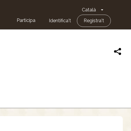
Català
Toggle Dropd
Participa
Identifica't
Registra't