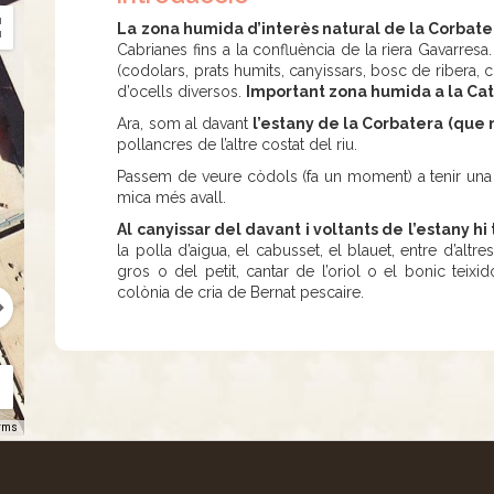
La zona humida d’interès natural de la Corbate
Cabrianes fins a la confluència de la riera Gavarresa.
(codolars, prats humits, canyissars, bosc de ribera, c
d’ocells diversos.
Important zona humida a la Cat
Ara, som al davant
l’estany de la Corbatera (que 
pollancres de l’altre costat del riu.
Passem de veure còdols (fa un moment) a tenir una l
mica més avall.
Al canyissar del davant i voltants de l’estany h
la polla d’aigua, el cabusset, el blauet, entre d’altre
gros o del petit, cantar de l’oriol o el bonic teix
colònia de cria de Bernat pescaire.
rms