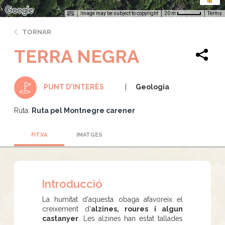
Image may be subject to copyright
Terms
20 m
TORNAR
TERRA NEGRA
Geologia
PUNT D'INTERÈS
Ruta:
Ruta pel Montnegre carener
FITXA
IMATGES
Introducció
La humitat d'aquesta obaga afavoreix el
creixement d'
alzines, roures i algun
castanyer
. Les alzines han estat tallades