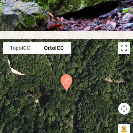
TopoICC
OrtoICC