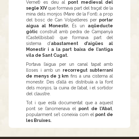
Vernet) es deu al
pont medieval del
segle XIV
que formava part del traçat de la
mina dels monjos (Mare de la Font), a prop
del bosc de Can Volpelleres per
portar
aigua al Monestir.
És un
aqüeducte
gòtic
construït amb pedra de Campanyà
(Castellbisbal) que formava part del
sistema d’
abastament d’aigües al
Monestir i a la part baixa de l’antiga
vila de Sant Cugat.
Portava l’aigua per un canal tapat amb
lloses i amb un
recorregut subterrani
de menys de 3 km
fins a una cisterna al
monestir. Des d’allà es distribuïa a la font
dels monjos, la cuina de l’abat, i el sortidor
del claustre.
Tot i que està documentat que a aquest
pont se l’anomenava el
pont de l’Abat
,
popularment se’l coneixia com el
pont de
les Bruixes.