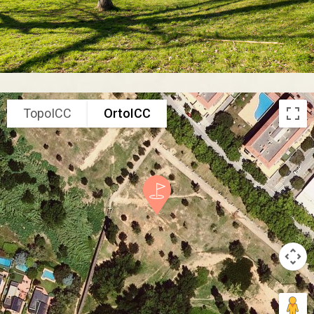
TopoICC
OrtoICC