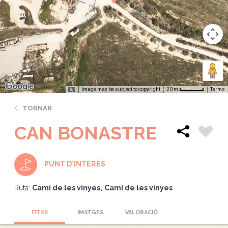
Image may be subject to copyright
Terms
20 m
TORNAR
CAN BONASTRE
PUNT D'INTERÈS
Ruta:
Camí de les vinyes
Camí de les vinyes
FITXA
IMATGES
VALORACIÓ