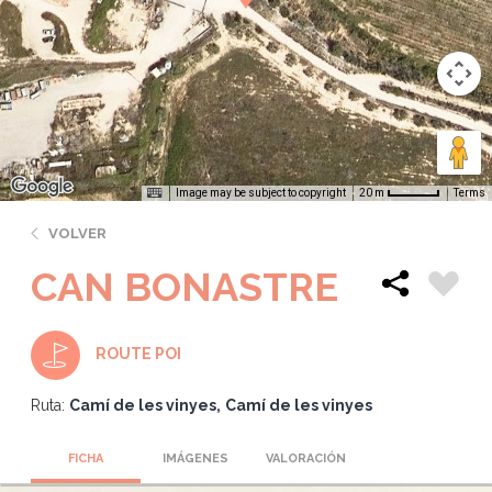
Image may be subject to copyright
Terms
20 m
VOLVER
CAN BONASTRE
ROUTE POI
Ruta:
Camí de les vinyes
Camí de les vinyes
FICHA
IMÁGENES
VALORACIÓN