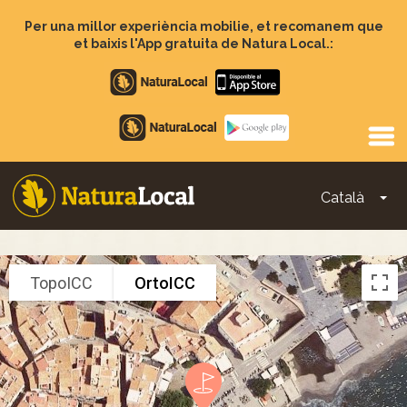
Vés
al
Per una millor experiència mobilie, et recomanem que
contingut
et baixis l'App gratuita de Natura Local.:
Apple
store
Google
Play
Català
To
Main
navigation
TopoICC
OrtoICC