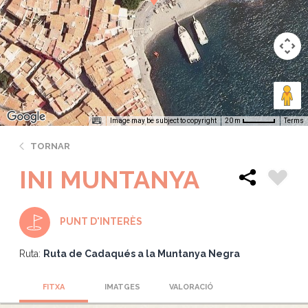
Image may be subject to copyright
Terms
20 m
TORNAR
INI MUNTANYA
PUNT D'INTERÈS
Ruta:
Ruta de Cadaqués a la Muntanya Negra
FITXA
IMATGES
VALORACIÓ