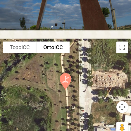
TopoICC
OrtoICC