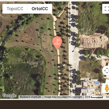
TopoICC
OrtoICC
Keyboard shortcuts
Image may be subject to copyright
Te
20 m