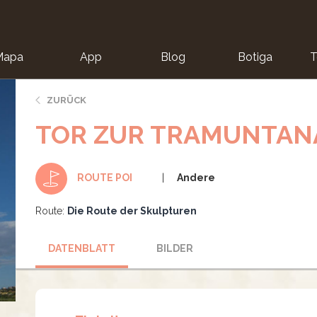
Mapa
App
Blog
Botiga
T
ZURÜCK
TOR ZUR TRAMUNTAN
Andere
ROUTE POI
Route:
Die Route der Skulpturen
DATENBLATT
BILDER