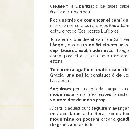
Creuarem la urbanització de cases baixes
finalitzar el recorregut.
Poc després de començar el camí de 
entre alzines sureres i arboços
fins a la
del turonet de "Ses pedres Lluïdores".
Tornarem a prendre el camí de Sant Pe
l'Àngel,
dos petits
edifici situats un
capritxoses d'estil modernista.
El segon
corriol paral·lel a la pista, amb més om
estona.
Tornarem a agafar el mateix camí
i to
Gràcia, una petita construcció de J
Passapera.
Seguirem
per una pujada llarga i su
modernista
amb unes
vistes
fantàst
veurem des de més a prop.
A partir d'aquest punt
seguirem avança
ens acostaran a la riera, zones hor
modernista
on podrem
entrar a
gaudi
de gran valor artístic.