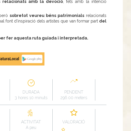
 relacionats amb la devoció
, fets amb la intenció
 però
sobretot veureu béns patrimonials
relacionats
al font d'inspiració dels artistes que van formar part
del
r fer aquesta ruta guiada i interpretada.
DURADA
PENDENT
3 hores 10 minuts
296.00 meters
ACTIVITAT
VALORACIÓ
A peu