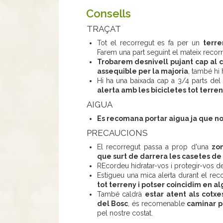
Consells
TRAÇAT
Tot el recorregut es fa per un
terre
Farem una part seguint el mateix recor
Trobarem desnivell pujant cap al co
assequible per la majoria
, també hi
Hi ha una baixada cap a 3/4 parts del
alerta amb les bicicletes tot terre
AIGUA
Es recomana portar aigua ja que n
PRECAUCIONS
El recorregut passa a prop d'una
zo
que surt de darrera les casetes de 
REcordeu hidratar-vos i protegir-vos de
Estigueu una mica alerta durant el re
tot terreny i potser coincidim en a
També caldrà
estar atent als cotxe
del Bosc
, és recomenable
caminar p
pel nostre costat.