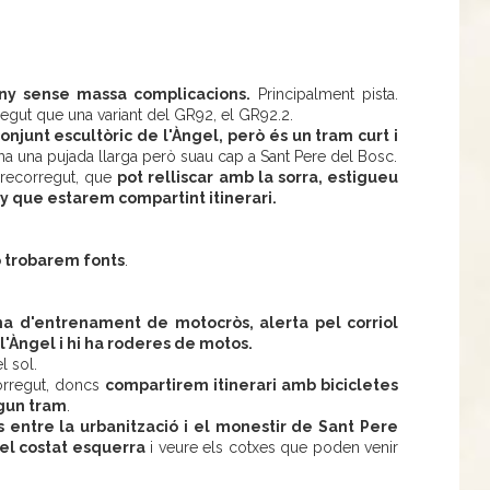
ny sense massa complicacions.
Principalment pista.
regut que una variant del GR92, el GR92.2.
njunt escultòric de l'Àngel, però és un tram curt i
 ha una pujada llarga però suau cap a Sant Pere del Bosc.
 recorregut, que
pot relliscar amb la sorra, estigueu
ny que estarem compartint itinerari.
o trobarem fonts
.
na d'entrenament de motocròs, alerta pel corriol
l'Àngel i hi ha roderes de motos.
l sol.
corregut, doncs
compartirem itinerari amb bicicletes
lgun tram
.
s entre la urbanització i el monestir de Sant Pere
el costat esquerra
i veure els cotxes que poden venir