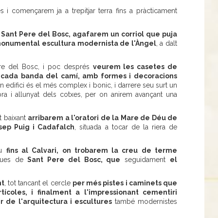
 i començarem ja a trepitjar terra fins a pràcticament
Sant Pere del Bosc, agafarem un corriol que puja
 monumental escultura modernista de l'Àngel
, a dalt
re del Bosc, i poc després
veurem les casetes de
 a cada banda del camí, amb formes i decoracions
 edifici és el més complex i bonic, i darrere seu surt un
bra i allunyat dels cotxes, per on anirem avançant una
t baixant
arribarem a l'oratori de la Mare de Déu de
osep Puig i Cadafalch
, situada a tocar de la riera de
au
fins al Calvari, on trobarem la creu de terme
iques de
Sant Pere del Bosc, que
seguidament
el
nt
, tot tancant el cercle
per més pistes i caminets que
tícoles, i finalment a l'impressionant cementiri
r de l'arquitectura i escultures
també modernistes