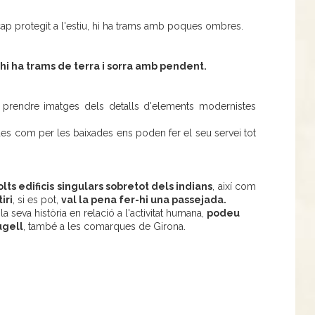
 cap protegit a l'estiu, hi ha trams amb poques ombres.
hi ha trams de terra i sorra amb pendent.
 prendre imatges dels detalls d'elements modernistes
des com per les baixades ens poden fer el seu servei tot
lts edificis singulars sobretot dels indians
, així com
iri
, si es pot,
val la pena fer-hi una passejada.
 la seva història en relació a l'activitat humana,
podeu
ugell
, també a les comarques de Girona.