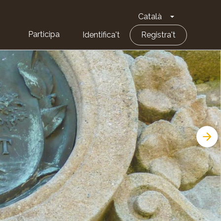
Català
Toggle Dropd
Participa
Identifica't
Registra't