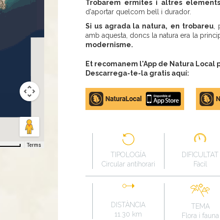
Trobarem ermites i altres elements
d'aportar quelcom bell i durador.
Si us agrada la natura,
en trobareu
,
amb aquesta, doncs la natura era la princip
modernisme.
Et recomanem l'App de Natura Local pe
Descarrega-te-la gratis aquí:
Apple
Google
store
Play
Terms
TIPOLOGÍA
DIFICULTAT
Circular antihorari
Fàcil
DISTÀNCIA
TEMA
11.30 km
Flora i fauna