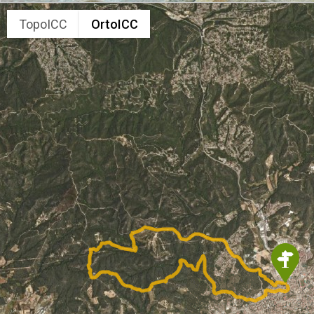
TopoICC
OrtoICC