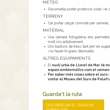
METEO
S'aconsella portar protecció solar i el
TERRENY
Cal portar calçat còmode per caminar,
MATERIAL
Una càmera fotogràfica ens permetrà
molt rics artísticament.
Uns bastons de tresc tant per les puja
i no haver-hi grans desnivells.
ALTRES EQUIPAMENTS
El
nucli urbà de Lloret de Mar té mo
espais emblemàtics com el cement
Per saber més coses sobre el suro
i
visitar el Museu del Suro de Palafr
Guarda't la ruta
DESCARREGAR EL TRACK EN
FORMAT GPX