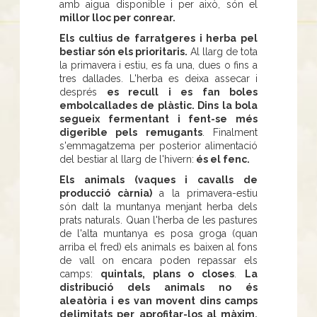
amb aigua disponible i per això, són el
millor lloc per conrear.
Els cultius de farratgeres i herba pel
bestiar són els prioritaris.
Al llarg de tota
la primavera i estiu, es fa una, dues o fins a
tres dallades. L'herba es deixa assecar i
després
es recull i es fan boles
embolcallades de plàstic. Dins la bola
segueix fermentant i fent-se més
digerible pels remugants
. Finalment
s'emmagatzema per posterior alimentació
del bestiar al llarg de l'hivern:
és el fenc.
Els animals (vaques i cavalls de
producció càrnia)
a la primavera-estiu
són dalt la muntanya menjant herba dels
prats naturals. Quan l'herba de les pastures
de l'alta muntanya es posa groga (quan
arriba el fred) els animals es baixen al fons
de vall on encara poden repassar els
camps:
quintals, plans o closes
.
La
distribució dels animals no és
aleatòria i es van movent dins camps
delimitats per aprofitar-los al màxim.