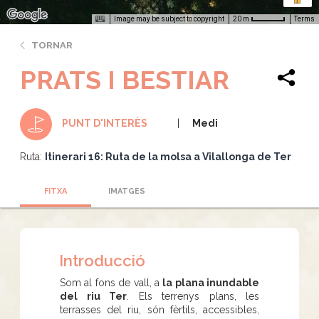
Image may be subject to copyright
Terms
20 m
TORNAR
PRATS I BESTIAR
Medi
PUNT D'INTERÈS
Ruta:
Itinerari 16: Ruta de la molsa a Vilallonga de Ter
FITXA
IMATGES
Introducció
Som al fons de vall, a
la plana inundable
del riu Ter
. Els terrenys plans, les
terrasses del riu, són fèrtils, accessibles,