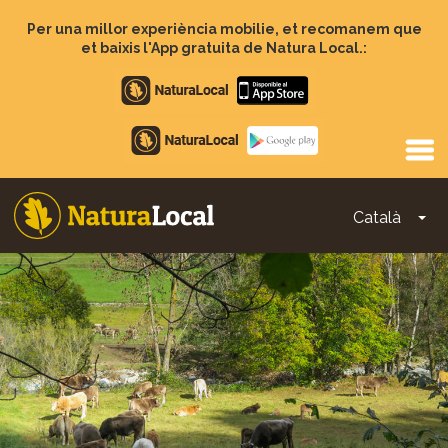
Vés
al
Per una millor experiència mobilie, et recomanem que
contingut
et baixis l'App gratuita de Natura Local.:
Apple
store
Google
Play
Català
To
Main
navigation