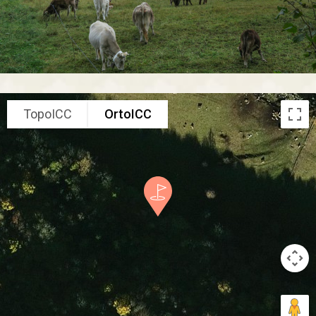
TopoICC
OrtoICC