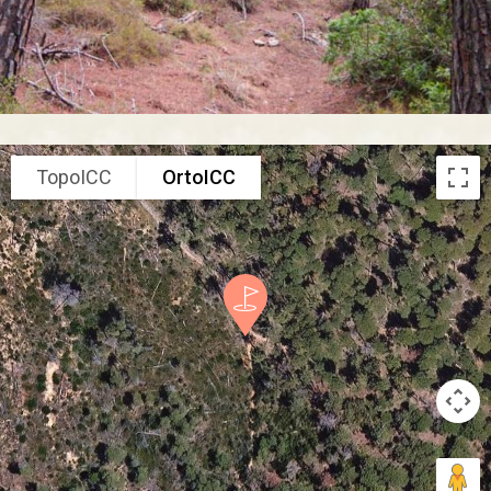
TopoICC
OrtoICC