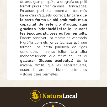
és prou gran perquè una orografia de petit
format pugui crear carenes i fondalades.
En aquest punt ens trobem a la part més
baixa d'un d'aquests còrrecs.
Encara que
la sorra forma un sòl amb molt mala
capacitat de retenció d'aigua, aquí
gràcies a l'orientació i el relleu, durant
les èpoques plujoses es formen tolls.
Podem observar una mostra de vegetació
Higròfila com els j
oncs (Juncus sp.)
que
formen una petita jonquera de tiges
cilíndriques i sense fulles. Una altra
monocotiledònia que tenim aquí és el
galzaran (Ruscus aculeatus)
, de la
mateixa família que les esparregueres,
durant la tardor i l'hivern llueix unes
vistoses baies vermelles.