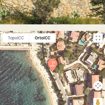
TopoICC
OrtoICC