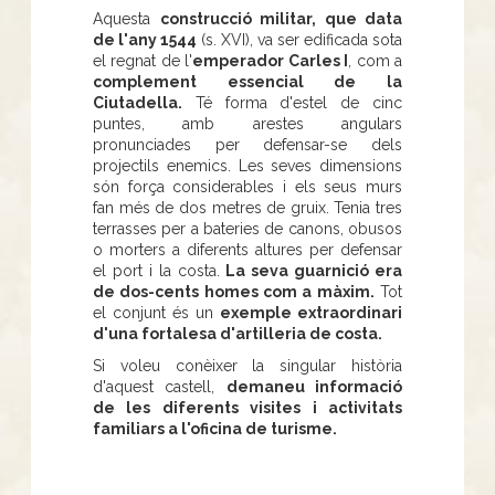
Aquesta
construcció militar, que data
de l'any 1544
(s. XVI), va ser edificada sota
el regnat de l'
emperador Carles I
, com a
complement essencial de la
Ciutadella.
Té forma d'estel de cinc
puntes, amb arestes angulars
pronunciades per defensar-se dels
projectils enemics. Les seves dimensions
són força considerables i els seus murs
fan més de dos metres de gruix. Tenia tres
terrasses per a bateries de canons, obusos
o morters a diferents altures per defensar
el port i la costa.
La seva guarnició era
de dos-cents homes com a màxim.
Tot
el conjunt és un
exemple extraordinari
d'una fortalesa d'artilleria de costa.
Si voleu conèixer la singular història
d'aquest castell,
demaneu informació
de les diferents visites i activitats
familiars a l'oficina de turisme.