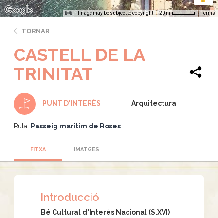
Image may be subject to copyright
Terms
20 m
TORNAR
CASTELL DE LA
TRINITAT
Arquitectura
PUNT D'INTERÈS
Ruta:
Passeig marítim de Roses
FITXA
IMATGES
Introducció
Bé Cultural d'Interés Nacional (S.XVI)