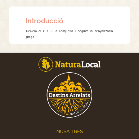
Introducció
Deixem el GR 92 a l'esquerra i seguim la senyalització
groga.
Footer
NOSALTRES