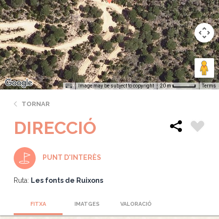
Image may be subject to copyright
Terms
20 m
TORNAR
DIRECCIÓ
PUNT D'INTERÈS
Ruta:
Les fonts de Ruixons
FITXA
IMATGES
VALORACIÓ