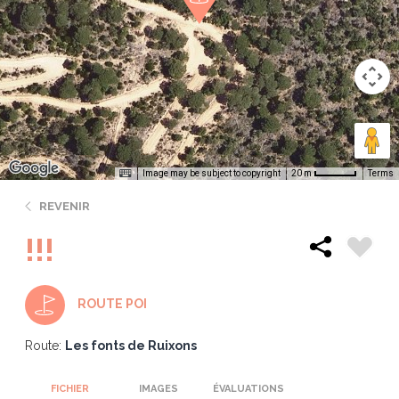
Image may be subject to copyright
Terms
20 m
REVENIR
!!!
ROUTE POI
Route:
Les fonts de Ruixons
FICHIER
IMAGES
ÉVALUATIONS