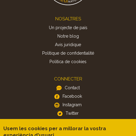
Footer
NOSALTRES
Un projecte de país
Notre blog
Avis juridique
Politique de confidentialité
Politica de cookies
CONNECTER
Contact
Facebook
Instagram
Twitter
Usem les cookies per a millorar la vostra
APP
experiència d'usuari