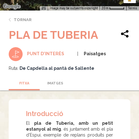
Image may be subject to copyright
Terms
20 m
TORNAR
PLA DE TUBERIA
Paisatges
PUNT D'INTERÈS
Ruta:
De Capdella al pantà de Sallente
FITXA
IMATGES
Introducció
El
pla de Tuberia, amb un petit
estanyol al mig
, és juntament amb el pla
d'Espui, exemple de replans produïts per