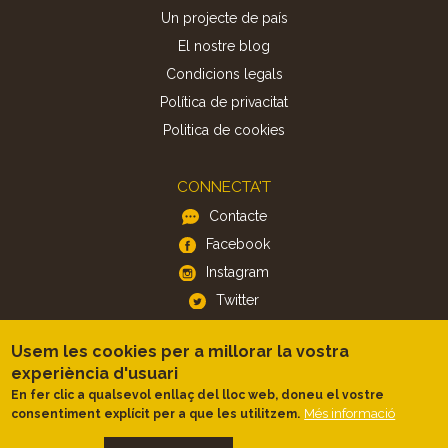
Un projecte de país
El nostre blog
Condicions legals
Política de privacitat
Politica de cookies
CONNECTA'T
Contacte
Facebook
Instagram
Twitter
Usem les cookies per a millorar la vostra
APP
experiència d'usuari
iOS
En fer clic a qualsevol enllaç del lloc web, doneu el vostre
Android
Més informació
consentiment explícit per a que les utilitzem.