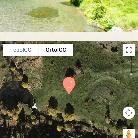
TopoICC
OrtoICC