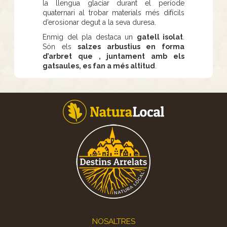
la llengua glaciar durant el període
quaternari al trobar materials més difícils
d’erosionar degut a la seva duresa.
Enmig del pla destaca un
gatell isolat
.
Són els
salzes arbustius en forma
d’arbret que , juntament amb els
gatsaules, es fan a més altitud
.
Footer
NOSALTRES