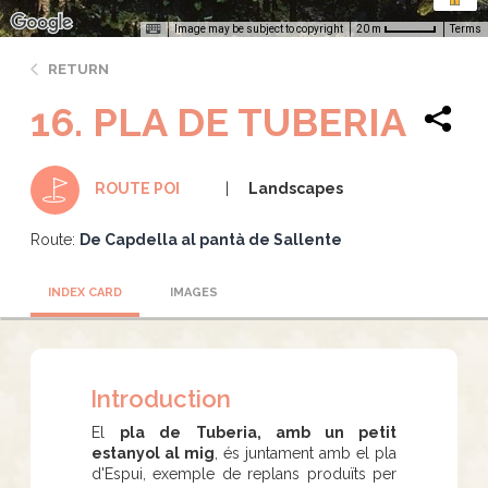
Image may be subject to copyright
Terms
20 m
RETURN
16. PLA DE TUBERIA
Landscapes
ROUTE POI
Route:
De Capdella al pantà de Sallente
INDEX CARD
IMAGES
Introduction
El
pla de Tuberia, amb un petit
estanyol al mig
, és juntament amb el pla
d'Espui, exemple de replans produïts per