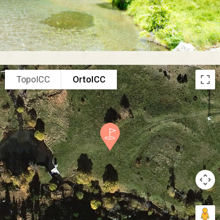
TopoICC
OrtoICC