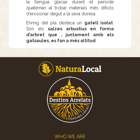
la llengua glaciar durant el període
quaternari al trobar materials més difícils
d’erosionar degut a la seva duresa.
Enmig del pla destaca un
gatell isolat
.
Són els
salzes arbustius en forma
d’arbret que , juntament amb els
gatsaules, es fan a més altitud
.
Footer
WHO WE ARE