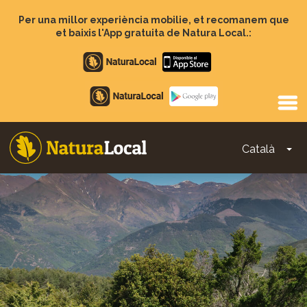
Vés
al
Per una millor experiència mobilie, et recomanem que
contingut
et baixis l'App gratuita de Natura Local.:
Apple
store
Google
Play
Català
To
Main
navigation