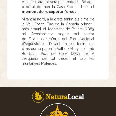
A partir d'ara tot serà pla i baixada. Bé aquí
o bé al dolmen la Casa Encantada és el
moment de recuperar forces.
Mirant al nord, a la dreta tenim els cims de
la Vall Fosca: Tuc de la Cometa primer i
més amunt el Montsent de Pallars (2883
m). Acostant-nos seguin pel sector
de Filià i contraforts del Parc Nacional
d'Aigüestortes. Davant mateix tenim els
cims que separen la Vall de Manyanet amb
Boí-Taüll: Pica de Cerví (2753 m). A
l'esquerra del tot treuen el cap les
muntanyes Maleïdes.