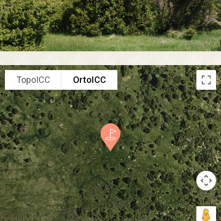
TopoICC
OrtoICC